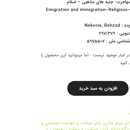
هاجرت- جنبه های مذهبی – اسلام
وضوع : Emigration and immigration–Religious–
Nekooie, B
 : 297/379
سی ملی : 5975507
ر انبار موجود نیست - اما میتوانید این محصول را
کنید
افزودن به سبد خرید
ب
کتر میثم شکری ساز
,
سیاحت و مهاجرت تحصیلی و
دگاه اسلام
,
کتاب سیاحت و مهاجرت تحصیلی و