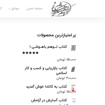
صفحه اصلی
سوابق
گا
پر امتیازترین محصولات
کتاب تـــوهم باهــوشـی 1
نمره
5.00
از 5
150,000
تومان
کتاب بازاریابی و کسب و کار
اسلامی
300,000
تومان
کتاب به کانادا خوش آمدید
150,000
تومان
کتاب آسایش در آرامش