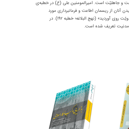
یّت و جاهلیّت است. امیرالمومنین علی (ع) در خطبه‌ی
دن آنان از ریسمان اطاعت و فرمانبرداری مورد
نکوهش قرار می‌دهد، می‌فرماید: « بدانید که بعد از هجرت به جاهلیّت و بدویّت روی آوردید» (نهج البلاغه؛ خطبه 192). در