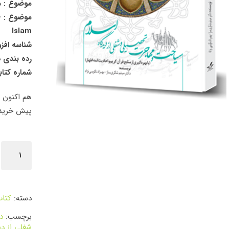
موضوع : م
م
Islam
شناسه افزوده : ehzad
رده بندی دیویی
شماره کتابشنا
هم اکنون د
پیش خرید 
دسته:
کتا
برچسب:
د
شغلی از دی