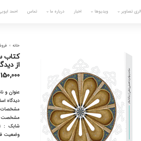
لری تصاویر
ویدیوها
اخبار
درباره ما
تماس
احمد ایوبی
خانه
فروش
کتاب س
از دیدگا
150,000
عنوان و ن
دیدگاه اسل
مشخصات نشر
مشخصت ظاهری
شابک : 01-45-7016-622-978
وضعیت فهر