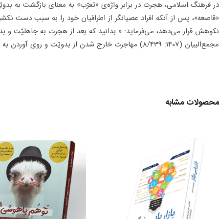
ر فرهنگ اسلامی، هجرت در برابر واژه‌ی «تعرّب» به معنای بازگشت به بدو
قاصعه»، پس از آنکه افراد عصیانگر از اطرافیان خود را به سبب دست نکشی
جمع‌البیان (1407: 8/439) مهاجرت خارج شدن از بدویّت و روی آوردن به مدنیت تعریف شده است.
حصولات مشابه