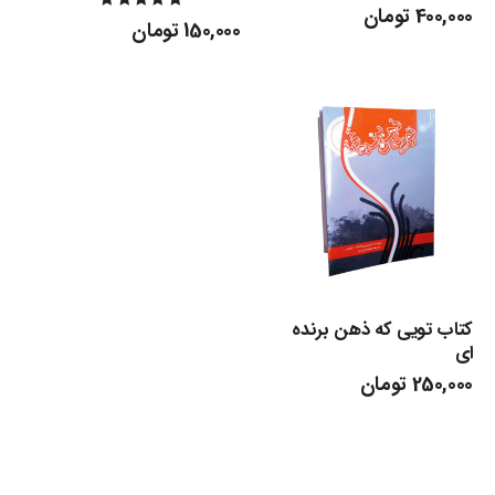
400,000
تومان
نمره
150,000
تومان
5.00
از 5
کتاب تویی که ذهن برنده
ای
250,000
تومان