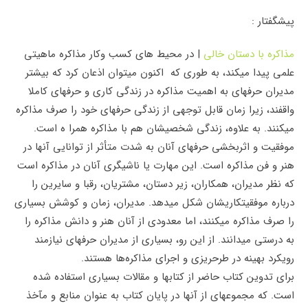
پیشگفتار :
مذاکره با دستان خالی
| در محیط­ های کسب وکار مذاکره ماهیتی
علمی پیدا می­کند، به طوری که اکنون می­توان اذعان کرد که بیشتر
مدیران حرفه­ای به اهمیت مذاکره در زندگی کاری و حرفه­ای کاملا
واقفند، زیرا زمان قابل توجهی از زندگی حرفه­ای خود را صرف مذاکره
می­کنند. به علاوه، زندگی شخصی­شان هم با مذاکره همرا ه است.
موفقیت و اثربخشی حرفه­ای آنان به شدت متأثر از توانایی آن­ها در
هنر و فن مذاکره است. این مهارت یا ناشی­گری آنان در مذاکره است
که نظر مدیران، همکاران، زیر دستان، مشتریان، رقبا و سایرین را
درباره موفقیت­کاری­شان شکل می­دهد. مدیران، زمان و کوشش بسیاری
را صرف مذاکره می­کنند، اما معدودی از آنان هنر و دانش مذاکره را
به درستی می­دانند. از این رو، بسیاری از مدیران حرفه­ای نیازمند
رویکرد بهینه در طرح­ریزی و اجرای مذاکره‌ها هستند.
برای تدوین کتاب حاضر از کتاب­ها و مقالات بسیاری استفاده شده
است. که مجموعه­ای از آن­ها در پایان کتاب به عنوان منابع و مآخذ