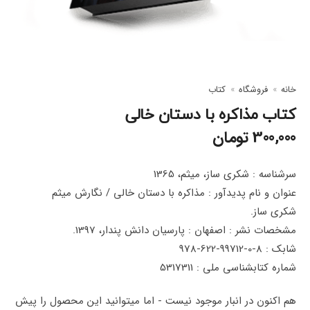
خانه
فروشگاه
کتاب
کتاب مذاکره با دستان خالی
300,000
تومان
سرشناسه : شکری ساز، میثم، 1365
عنوان و نام پدیدآور : مذاکره با دستان خالی / نگارش میثم
شکری ساز.
مشخصات نشر : اصفهان : پارسیان دانش پندار، 1397.
شابک : 8-0-99712-622-978
شماره کتابشناسی ملی : 5317311
هم اکنون در انبار موجود نیست - اما میتوانید این محصول را پیش