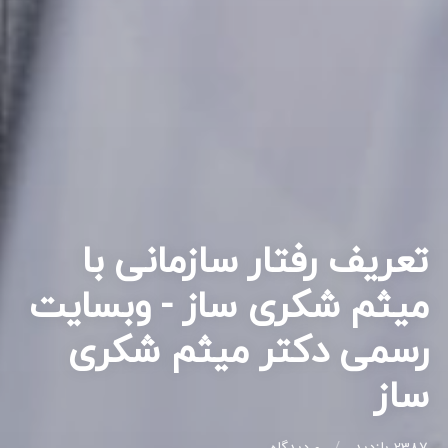
تعریف رفتار سازمانی با
میثم شکری ساز - وبسایت
رسمی دکتر میثم شکری
ساز
2387 بازدید
0
دیدگاه