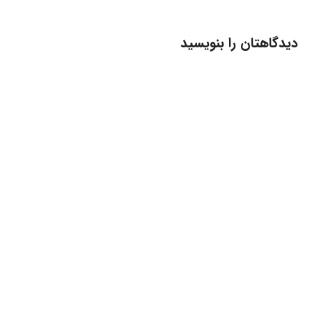
دیدگاهتان را بنویسید
نشانی ایمیل شما منتشر نخواهد شد.
بخش‌های موردنیاز
علامت‌گذاری شده‌اند
*