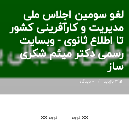
لغو سومین اجلاس ملی
مدیریت و کارآفرینی کشور
تا اطلاع ثانوی - وبسایت
رسمی دکتر میثم شکری
ساز
3914 بازدید
0
دیدگاه
❌❌ توجه توجه ❌❌