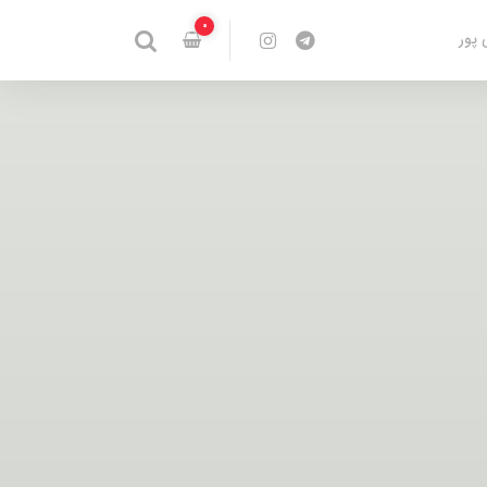
0
 پور