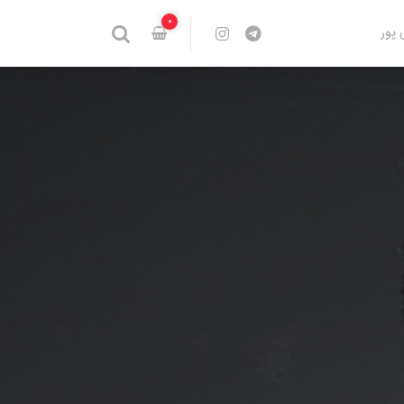
0
 پور