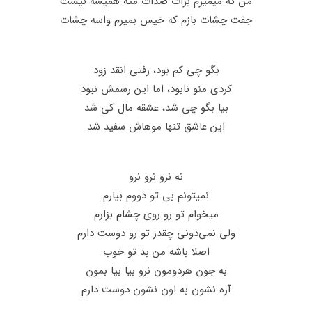
من که میمیرم‌ برات صدات مثه همیشه نیست
جفت چشات بازم که خیس بمیرم واسه چشات
بگو چی کم بود، رفتی انقد زود
کردی منو نابود، اما این رسمش نبود
بیا بگو چی شد، عشقه مال کی شد
این عاشق تنها موهاش سفید شد
نه نرو نرو‌ نرو
نمیتونم بی تو دووم بیارم
میخوام تو رو روی چشام بزارم
ولی نمی‌دونی چقدر تو رو دوست دارم
اصلا باشه من بد تو خوب
به جون هردومون نرو بیا بیا بمون
آره نشون به اون نشون دوست دارم