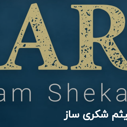
یثم شکری ساز